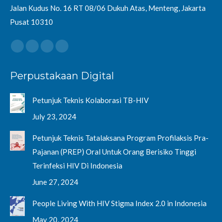
Jalan Kudus No. 16 RT 08/06 Dukuh Atas, Menteng, Jakarta
Pusat 10310
Find us on:
Facebook
Twitter
YouTube
Instagram
page
page
page
page
Perpustakaan Digital
opens
opens
opens
opens
in
in
in
in
Petunjuk Teknis Kolaborasi TB-HIV
new
new
new
new
window
window
window
window
July 23, 2024
Petunjuk Teknis Tatalaksana Program Profilaksis Pra-
Pajanan (PREP) Oral Untuk Orang Berisiko Tinggi
Terinfeksi HIV Di Indonesia
June 27, 2024
People Living With HIV Stigma Index 2.0 in Indonesia
May 20, 2024