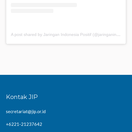
A post shared by Jaringan Indonesia Positif (@jaringanindonesiapositif)
Kontak JIP
secretariat@jip.or.id
+6221-21237642