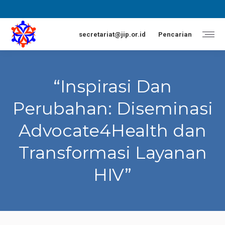
Facebook
Instagram
Twitter
YouTube
page
page
page
page
opens
opens
opens
opens
Search:
secretariat@jip.or.id
Pencarian
in
in
in
in
new
new
new
new
window
window
window
window
“Inspirasi Dan
Perubahan: Diseminasi
Advocate4Health dan
Transformasi Layanan
HIV”