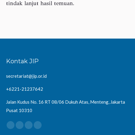
tindak lanjut hasil temuan.
Kontak JIP
secretariat@jip.or.id
+6221-21237642
Jalan Kudus No. 16 RT 08/06 Dukuh Atas, Menteng, Jakarta
Pusat 10310
Find us on:
Facebook
Twitter
YouTube
Instagram