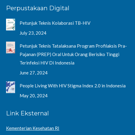
page
page
page
page
Perpustakaan Digital
opens
opens
opens
opens
in
in
in
in
Petunjuk Teknis Kolaborasi TB-HIV
new
new
new
new
window
window
window
window
July 23, 2024
Petunjuk Teknis Tatalaksana Program Profilaksis Pra-
Pajanan (PREP) Oral Untuk Orang Berisiko Tinggi
Terinfeksi HIV Di Indonesia
June 27, 2024
People Living With HIV Stigma Index 2.0 in Indonesia
May 20, 2024
Link Eksternal
Kementerian Kesehatan RI