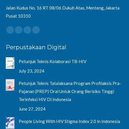
Jalan Kudus No. 16 RT 08/06 Dukuh Atas, Menteng, Jakarta
Pusat 10310
Find us on:
Facebook
Twitter
YouTube
Instagram
page
page
page
page
Perpustakaan Digital
opens
opens
opens
opens
in
in
in
in
Petunjuk Teknis Kolaborasi TB-HIV
new
new
new
new
window
window
window
window
July 23, 2024
Petunjuk Teknis Tatalaksana Program Profilaksis Pra-
Pajanan (PREP) Oral Untuk Orang Berisiko Tinggi
Terinfeksi HIV Di Indonesia
June 27, 2024
People Living With HIV Stigma Index 2.0 in Indonesia