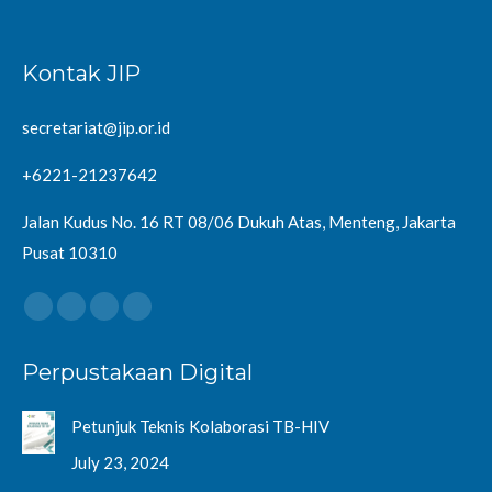
Kontak JIP
secretariat@jip.or.id
+6221-21237642
Jalan Kudus No. 16 RT 08/06 Dukuh Atas, Menteng, Jakarta
Pusat 10310
Find us on:
Facebook
Twitter
YouTube
Instagram
page
page
page
page
Perpustakaan Digital
opens
opens
opens
opens
in
in
in
in
Petunjuk Teknis Kolaborasi TB-HIV
new
new
new
new
window
window
window
window
July 23, 2024