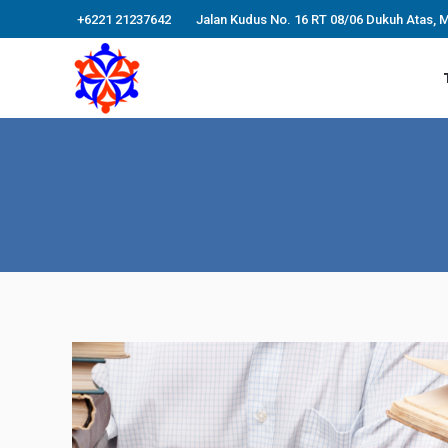
+6221 21237642
Jalan Kudus No. 16 RT 08/06 Dukuh Atas, 