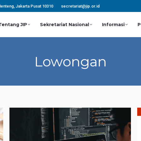
Menteng, Jakarta Pusat 10310
secretariat@jip.or.id
Tentang JIP
Sekretariat Nasional
Informasi
P
Tentang JIP
Sekretariat Nasional
Informasi
P
Lowongan