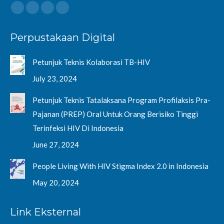
Find us on:
Facebook
Twitter
YouTube
Instagram
page
page
page
page
Perpustakaan Digital
opens
opens
opens
opens
in
in
in
in
Petunjuk Teknis Kolaborasi TB-HIV
new
new
new
new
window
window
window
window
July 23, 2024
Petunjuk Teknis Tatalaksana Program Profilaksis Pra-
Pajanan (PREP) Oral Untuk Orang Berisiko Tinggi
Terinfeksi HIV Di Indonesia
June 27, 2024
People Living With HIV Stigma Index 2.0 in Indonesia
May 20, 2024
Link Eksternal